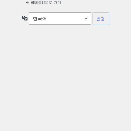
← 퀵배송(으)로 가기
언
어