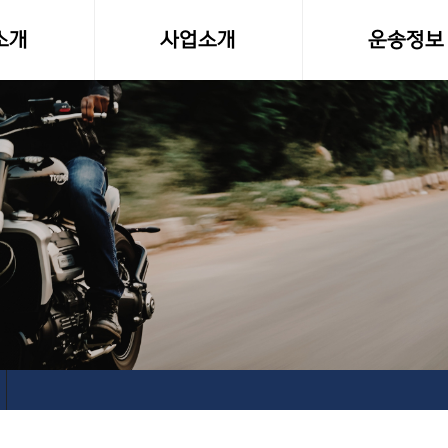
소개
사업소개
운송정보
말
사업영역
화물차량제원
소형화물(다마스,라보)
전국화물 운송료
전국화물운송
화물운송 이용
오토바이퀵사업부
고속버스터미널-
전국당일연계배송