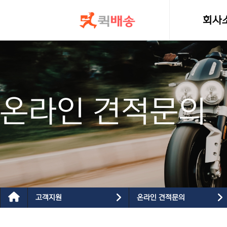
콘텐츠로
건너뛰기
회사
인사
온라인 견적문의
고객지원
온라인 견적문의