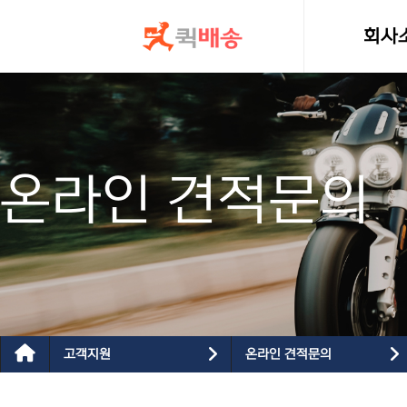
콘텐츠로
건너뛰기
회사
인사
온라인 견적문의
고객지원
온라인 견적문의