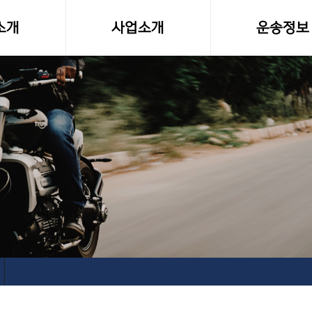
소개
사업소개
운송정보
말
사업영역
화물차량제원
소형화물(다마스,라보)
전국화물 운송료
전국화물운송
화물운송 이용
오토바이퀵사업부
고속버스터미널-
전국당일연계배송