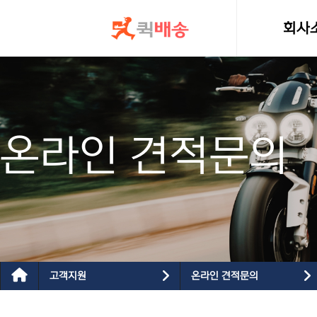
콘텐츠로
건너뛰기
회사
인사
온라인 견적문의
고객지원
온라인 견적문의