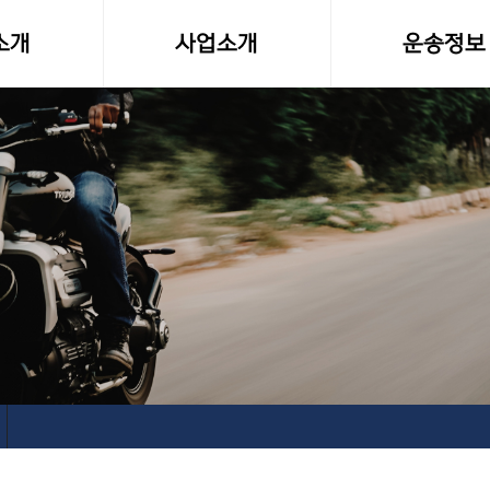
소개
사업소개
운송정보
말
사업영역
화물차량제원
소형화물(다마스,라보)
전국화물 운송료
전국화물운송
화물운송 이용
오토바이퀵사업부
고속버스터미널-
전국당일연계배송