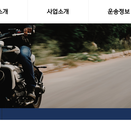
소개
사업소개
운송정보
말
사업영역
화물차량제원
소형화물(다마스,라보)
전국화물 운송료
전국화물운송
화물운송 이용
오토바이퀵사업부
고속버스터미널-
전국당일연계배송