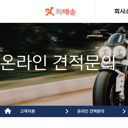
콘텐츠로
건너뛰기
회사
인사
온라인 견적문의
고객지원
온라인 견적문의