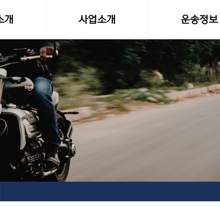
소개
사업소개
운송정보
말
사업영역
화물차량제원
소형화물(다마스,라보)
전국화물 운송료
전국화물운송
화물운송 이용
오토바이퀵사업부
고속버스터미널-
전국당일연계배송