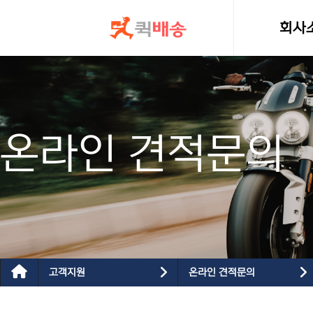
콘텐츠로
건너뛰기
회사
인사
온라인 견적문의
고객지원
온라인 견적문의