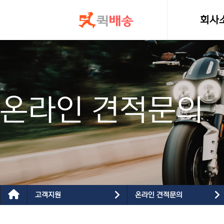
콘텐츠로
건너뛰기
회사
인사
온라인 견적문의
고객지원
온라인 견적문의