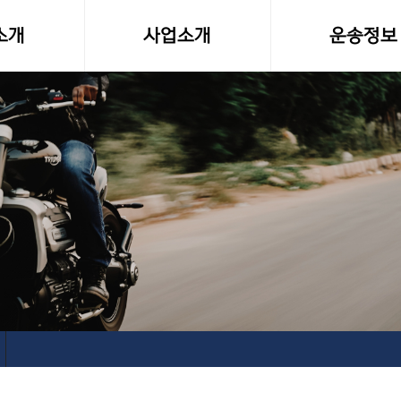
소개
사업소개
운송정보
말
사업영역
화물차량제원
소형화물(다마스,라보)
전국화물 운송료
전국화물운송
화물운송 이용
오토바이퀵사업부
고속버스터미널-
전국당일연계배송