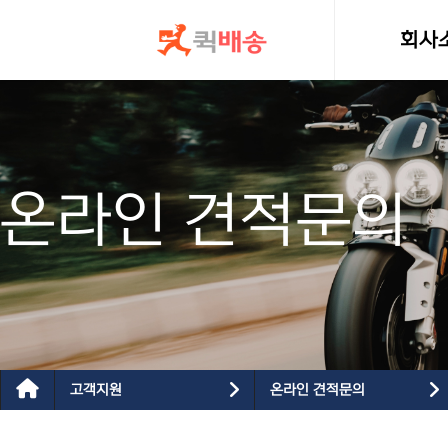
콘텐츠로
건너뛰기
회사
인사
온라인 견적문의
고객지원
온라인 견적문의