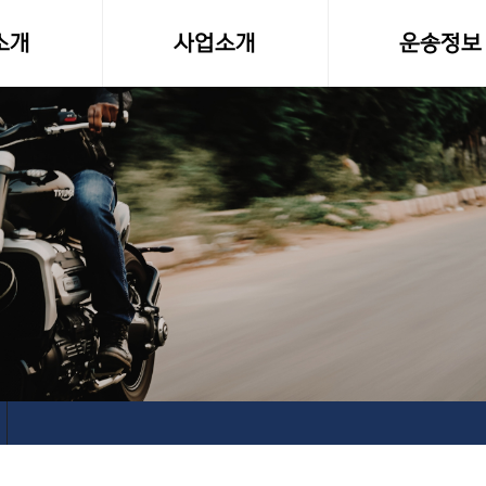
소개
사업소개
운송정보
말
사업영역
화물차량제원
소형화물(다마스,라보)
전국화물 운송료
전국화물운송
화물운송 이용
오토바이퀵사업부
고속버스터미널-
전국당일연계배송