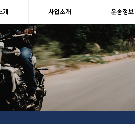
소개
사업소개
운송정보
말
사업영역
화물차량제원
소형화물(다마스,라보)
전국화물 운송료
전국화물운송
화물운송 이용
오토바이퀵사업부
고속버스터미널-
전국당일연계배송