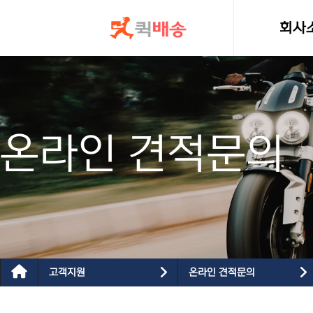
콘텐츠로
건너뛰기
회사
인사
온라인 견적문의
고객지원
온라인 견적문의