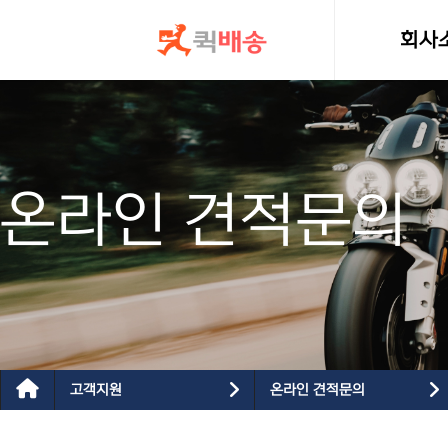
콘텐츠로
건너뛰기
회사
인사
온라인 견적문의
고객지원
온라인 견적문의