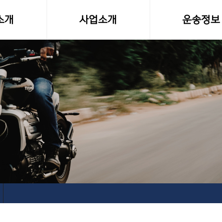
소개
사업소개
운송정보
말
사업영역
화물차량제원
소형화물(다마스,라보)
전국화물 운송료
전국화물운송
화물운송 이용
오토바이퀵사업부
고속버스터미널-
전국당일연계배송