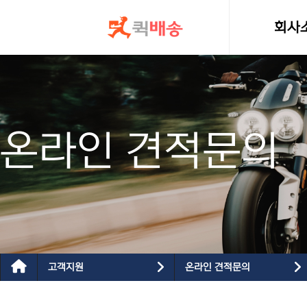
콘텐츠로
건너뛰기
회사
인사
온라인 견적문의
고객지원
온라인 견적문의