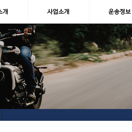
소개
사업소개
운송정보
말
사업영역
화물차량제원
소형화물(다마스,라보)
전국화물 운송료
전국화물운송
화물운송 이용
오토바이퀵사업부
고속버스터미널-
전국당일연계배송