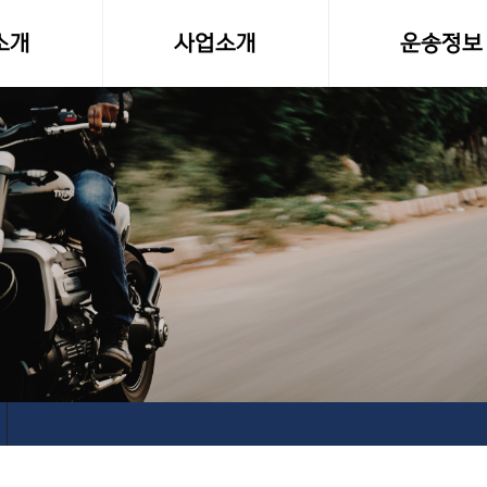
소개
사업소개
운송정보
말
사업영역
화물차량제원
소형화물(다마스,라보)
전국화물 운송료
전국화물운송
화물운송 이용
오토바이퀵사업부
고속버스터미널-
전국당일연계배송