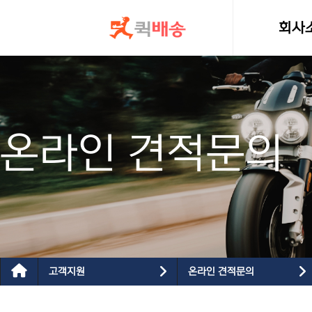
콘텐츠로
건너뛰기
회사
인사
온라인 견적문의
고객지원
온라인 견적문의