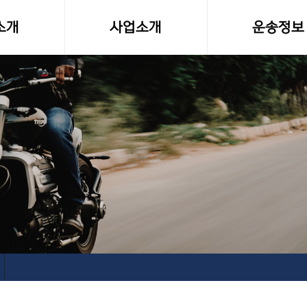
소개
사업소개
운송정보
말
사업영역
화물차량제원
소형화물(다마스,라보)
전국화물 운송료
전국화물운송
화물운송 이용
오토바이퀵사업부
고속버스터미널-
전국당일연계배송