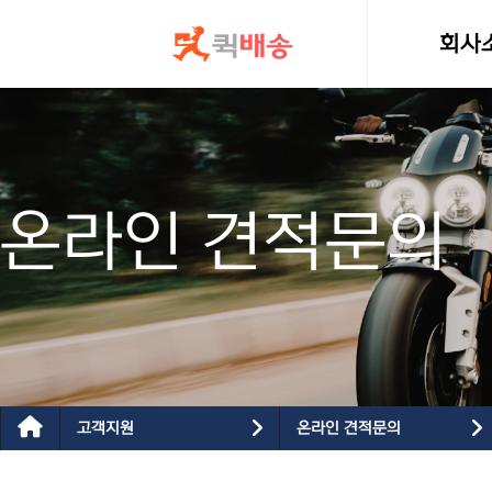
콘텐츠로
건너뛰기
회사
인사
온라인 견적문의
고객지원
온라인 견적문의