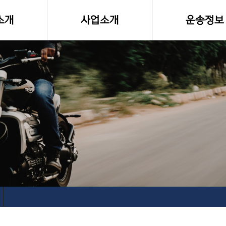
소개
사업소개
운송정보
말
사업영역
화물차량제원
소형화물(다마스,라보)
전국화물 운송료
전국화물운송
화물운송 이용
오토바이퀵사업부
고속버스터미널-
전국당일연계배송