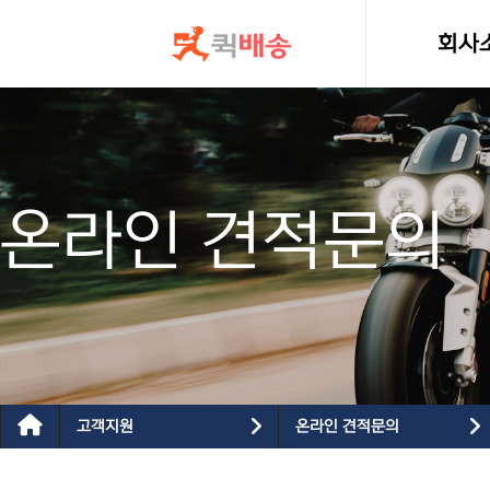
콘텐츠로
건너뛰기
회사
인사
온라인 견적문의
고객지원
온라인 견적문의