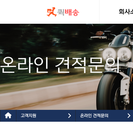
콘텐츠로
건너뛰기
회사
인사
온라인 견적문의
고객지원
온라인 견적문의