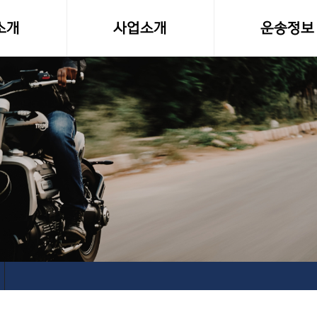
소개
사업소개
운송정보
말
사업영역
화물차량제원
소형화물(다마스,라보)
전국화물 운송료
전국화물운송
화물운송 이용
오토바이퀵사업부
고속버스터미널-
전국당일연계배송