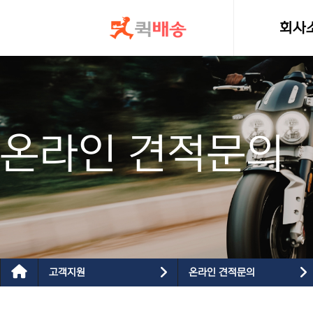
콘텐츠로
건너뛰기
회사
인사
온라인 견적문의
고객지원
온라인 견적문의