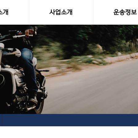
소개
사업소개
운송정보
말
사업영역
화물차량제원
소형화물(다마스,라보)
전국화물 운송료
전국화물운송
화물운송 이용
오토바이퀵사업부
고속버스터미널-
전국당일연계배송