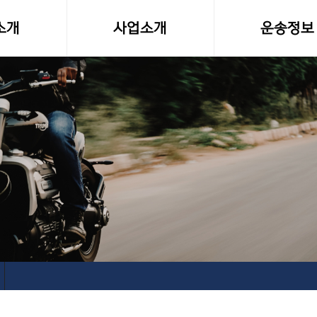
소개
사업소개
운송정보
말
사업영역
화물차량제원
소형화물(다마스,라보)
전국화물 운송료
전국화물운송
화물운송 이용
오토바이퀵사업부
고속버스터미널-
전국당일연계배송