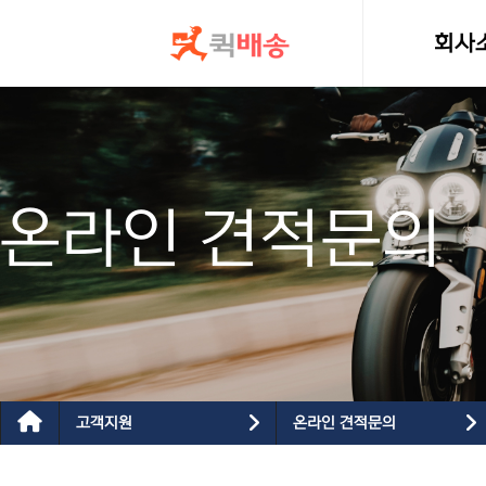
콘텐츠로
건너뛰기
회사
인사
온라인 견적문의
고객지원
온라인 견적문의