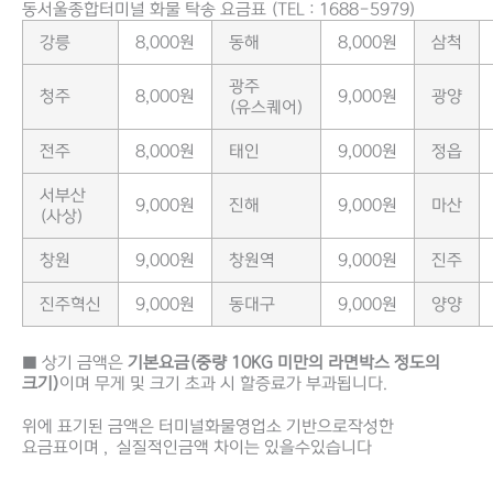
동서울종합터미널 화물 탁송 요금표 (TEL : 1688-5979)
강릉
8,000원
동해
8,000원
삼척
광주
청주
8,000원
9,000원
광양
(유스퀘어)
전주
8,000원
태인
9,000원
정읍
서부산
9,000원
진해
9,000원
마산
(사상)
창원
9,000원
창원역
9,000원
진주
진주혁신
9,000원
동대구
9,000원
양양
■ 상기 금액은
기본요금(중량 10KG 미만의 라면박스 정도의
크기)
이며 무게 및 크기 초과 시 할증료가 부과됩니다.
위에 표기된 금액은 터미널화물영업소 기반으로작성한
요금표이며 , 실질적인금액 차이는 있을수있습니다