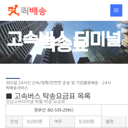
콘텐츠로
건너뛰기
고속버스 터미널
탁송료
365일 24시간 신속/정확/안전한 운송 및 기업물류배송 · 24시
퀵배송서비스
■ 고속버스 탁송요금표 목록
강남고속터미널 화물 탁송 요금표
경부선 (
02-535-2591
)
안성
8,000원
여주
8,000원
출원