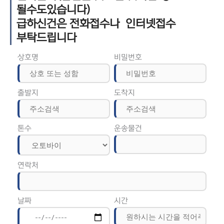
될수도있습니다)
급하신건은 전화접수나 인터넷접수
부탁드립니다
상호명
비밀번호
출발지
도착지
톤수
운송물건
연락처
날짜
시간