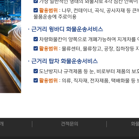
가장 일반적인 형태의 화물차로 4각 짐칸 안쪽이
활용범위
: 나무, 컨테이너, 곡식, 공사자재 등 
물품운송에 주로이용
· 근거리 윙바디 화물운송서비스
차량화물칸이 양쪽으로 개폐가능하여 지게차를 이
활용범위
: 물류센터, 물류창고, 공장, 집하장등
· 근거리 탑차 화물운송서비스
도난방지나 규격제품 등 눈, 비로부터 제품의 보
활용범위
: 의류, 직자재, 전자제품, 택배화물 등
개
견적문의
화