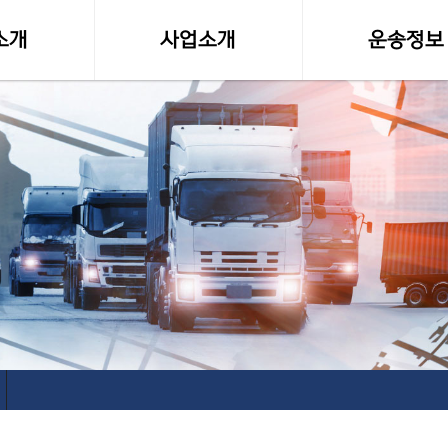
소개
사업소개
운송정보
말
사업영역
화물차량제원
소형화물(다마스,라보)
전국화물 운송료
전국화물운송
화물운송 이용
오토바이퀵사업부
고속버스터미널-
전국당일연계배송