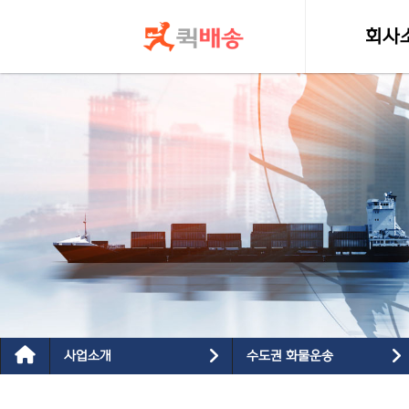
콘텐츠로
건너뛰기
회사
인사
사업소개
수도권 화물운송