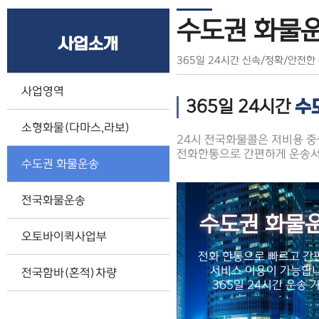
수도권 화물
사업소개
365일 24시간 신속/정확/안전한
사업영역
365일 24시간
수
소형화물(다마스,라보)
24시 전국화물콜은 저비용 중
전화한통으로 간편하게 운송서
수도권 화물운송
전국화물운송
수도권 화물
오토바이퀵사업부
전화 한통으로 빠르고 간
서비스 이용이 가능합
전국함바(혼적)차량
365일 24시간 운송 