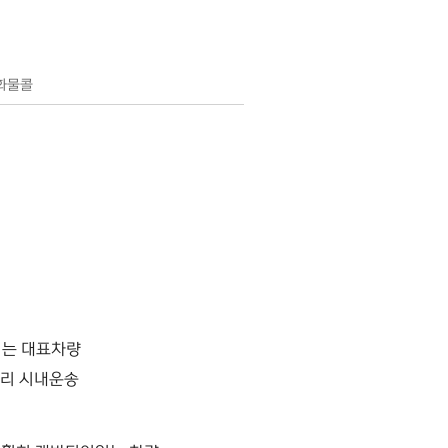
국화물콜
되는 대표차량
거리 시내운송