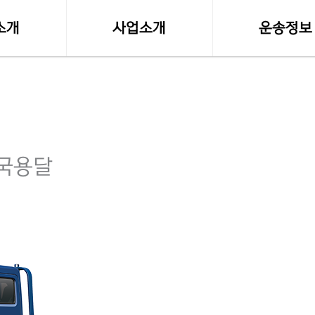
소개
사업소개
운송정보
말
사업영역
화물차량제원
소형화물(다마스,라보)
전국화물 운송료
전국화물운송
화물운송 이용
국용달
오토바이퀵사업부
고속버스터미널-
전국당일연계배송