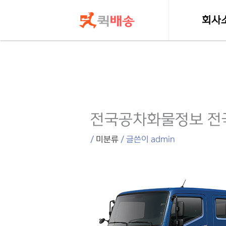
콘텐츠로
건너뛰기
회사
인사
전국공차화물정보 전
/
미분류
/ 글쓴이
admin