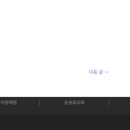
다음 글
→
물차량제원
운송료조회