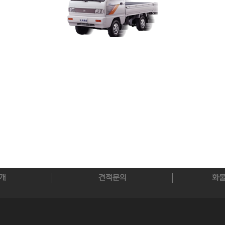
개
견적문의
화