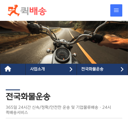
콘텐츠로
건너뛰기
사업소개
전국화물운송
전국화물운송
365일 24시간 신속/정확/안전한 운송 및 기업물류배송 · 24시
퀵배송서비스