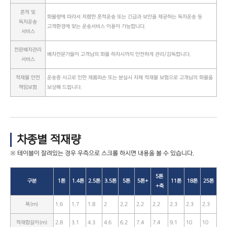
혼적 및
화물량에 따라서 저렴한 혼적운송 또는 긴급과 보안을 제공하는 독차운송 등
독차운송
고객환경에 맞는 운송서비스 이용이 가능합니다.
서비스
전문배차관리
배차전문가들이 고객님의 화물 하차시까지 안전하게 관리/감독합니다.
서비스
적재물 안전
운송중 사고로 인한 제품파손 또는 분실시 자체 적재물 보험으로 고개님의 화물을
책임보험
보상해 드립니다.
차종별 적재량
5톤
구분
1톤
1.4톤
2.5톤
3.5톤
5톤
5톤+
11톤
18톤
25톤
+축
폭(m)
1.6
1.7
1.8
2
2.2
2.2
2.2
2.3
2.3
2.3
적재함길이(m)
2.8
3.1
4.3
4.6
6.2
7.4
7.4
9.1
10
10