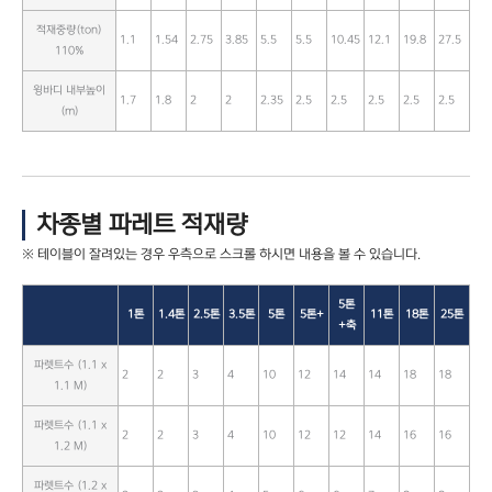
적재중량(ton)
1.1
1.54
2.75
3.85
5.5
5.5
10.45
12.1
19.8
27.5
110%
윙바디 내부높이
1.7
1.8
2
2
2.35
2.5
2.5
2.5
2.5
2.5
(m)
차종별 파레트 적재량
5톤
1톤
1.4톤
2.5톤
3.5톤
5톤
5톤+
11톤
18톤
25톤
+축
파렛트수 (1.1 x
2
2
3
4
10
12
14
14
18
18
1.1 M)
파렛트수 (1.1 x
2
2
3
4
10
12
12
14
16
16
1.2 M)
파렛트수 (1.2 x