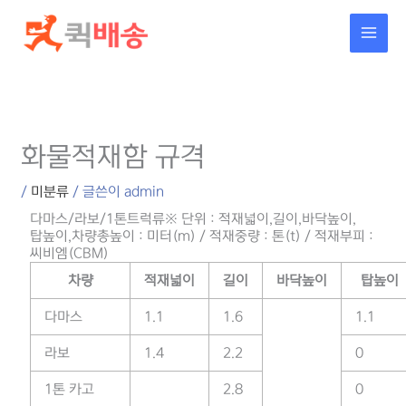
콘텐츠로
건너뛰기
화물적재함 규격
/
미분류
/ 글쓴이
admin
다마스/라보/1톤트럭류
※ 단위 : 적재넓이,길이,바닥높이,
탑높이,차량총높이 : 미터(m) / 적재중량 : 톤(t) / 적재부피 :
씨비엠(CBM)
차량
적재넓이
길이
바닥높이
탑높이
다마스
1.1
1.6
1.1
라보
1.4
2.2
0
1톤 카고
2.8
0