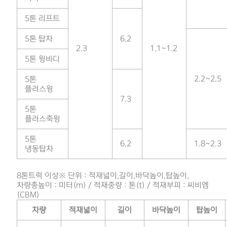
5톤 리프트
5톤 탑차
6.2
2.3
1.1~1.2
5톤 윙바디
2.2~2.5
5톤
플러스윙
7.3
5톤
플러스축윙
5톤
6.2
1.8~2.3
냉동탑차
8톤트럭 이상
※ 단위 : 적재넓이,길이,바닥높이,탑높이,
차량총높이 : 미터(m) / 적재중량 : 톤(t) / 적재부피 : 씨비엠
(CBM)
차량
적재넓이
길이
바닥높이
탑높이