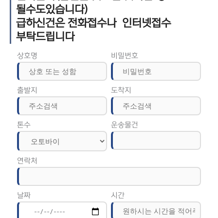
될수도있습니다)
급하신건은 전화접수나 인터넷접수
부탁드립니다
상호명
비밀번호
출발지
도착지
톤수
운송물건
연락처
날짜
시간